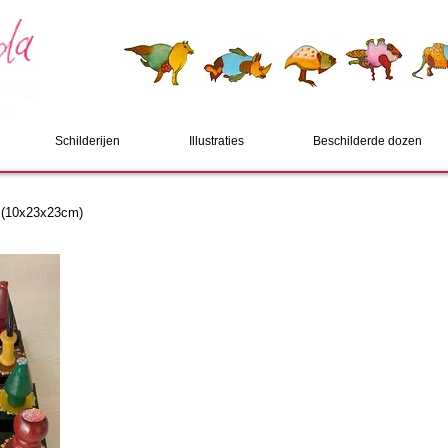
Schilderijen
Illustraties
Beschilderde dozen
(10
x23x23cm)